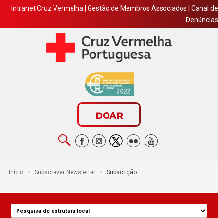
Intranet Cruz Vermelha
|
Gestão de Membros Associados
|
Canal de
Denúncias
Início
>
Subscrever Newsletter
>
Subscrição